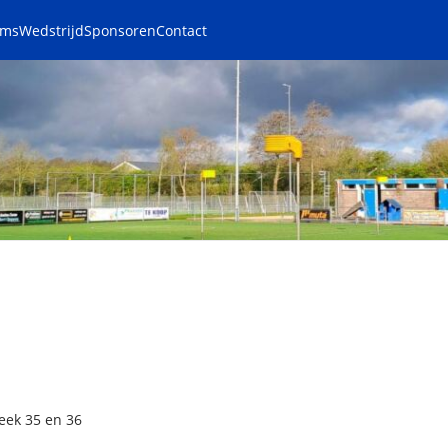
ams
Wedstrijd
Sponsoren
Contact
eek 35 en 36