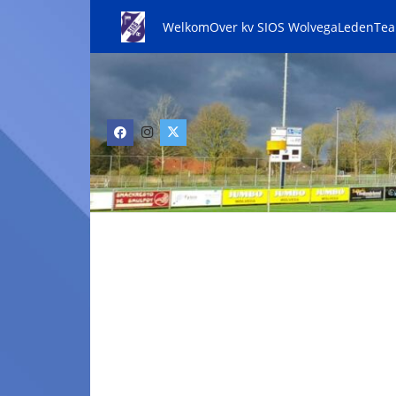
Welkom
Over kv SIOS Wolvega
Leden
Te