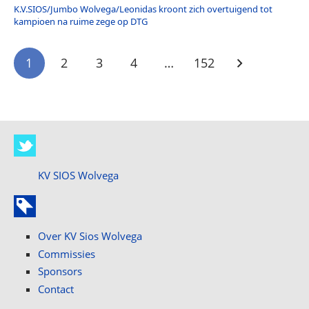
K.V.SIOS/Jumbo Wolvega/Leonidas kroont zich overtuigend tot
kampioen na ruime zege op DTG
1
2
3
4
…
152
KV SIOS Wolvega
Over KV Sios Wolvega
Commissies
Sponsors
Contact