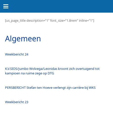
[us_page_title description=”1″ font_size=”1.8rem” inline=”1″]
Algemeen
Weekbericht 24
K.V.SIOS/Jumbo Wolvega/Leonidas kroont zich overtuigend tot
kampioen na ruime zege op DTG
PERSBERICHT Stefan ten Hoeve verlengt zijn carrière bij WKS
Weekbericht 23