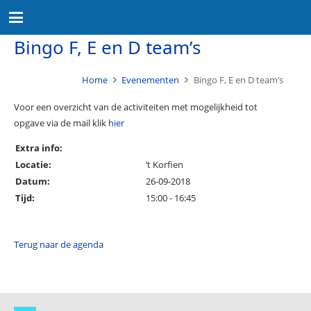
Bingo F, E en D team’s
Home
Evenementen
Bingo F, E en D team’s
Voor een overzicht van de activiteiten met mogelijkheid tot
opgave via de mail klik
hier
Extra info:
Locatie:
’t Korfien
Datum:
26-09-2018
Tijd:
15:00 - 16:45
Terug naar de agenda