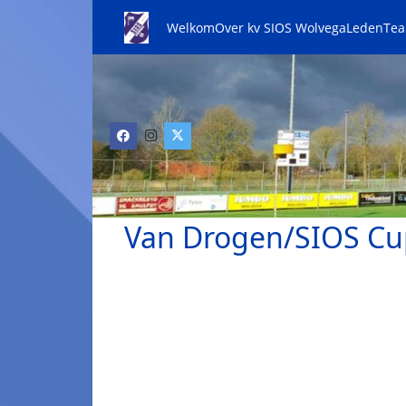
Welkom
Over kv SIOS Wolvega
Leden
Te
Van Drogen/SIOS Cu