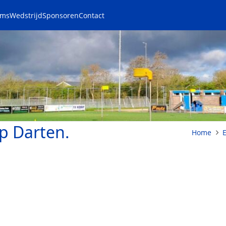
ams
Wedstrijd
Sponsoren
Contact
p Darten.
Home