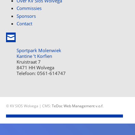
Over KV Sios Wolvega
Commissies
Sponsors
Contact
Sportpark Molenwiek
Kantine ’t Korfien
Kruistraat 7
8471 HH Wolvega
Telefoon: 0561-614747
© KV SIOS Wolvega | CMS:
TeDoc Web Management v.o.f.