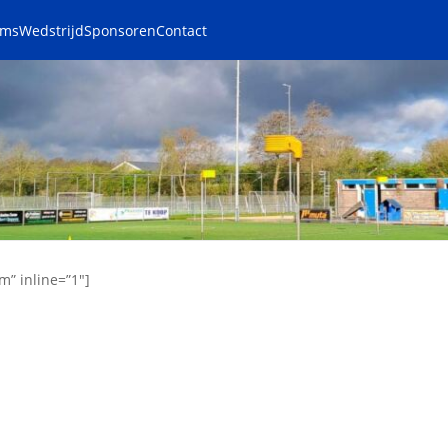
ams
Wedstrijd
Sponsoren
Contact
m” inline=”1″]