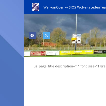
Welkom
Over kv SIOS Wolvega
Leden
Te
[us_page_title description=”1″ font_size=”1.8re