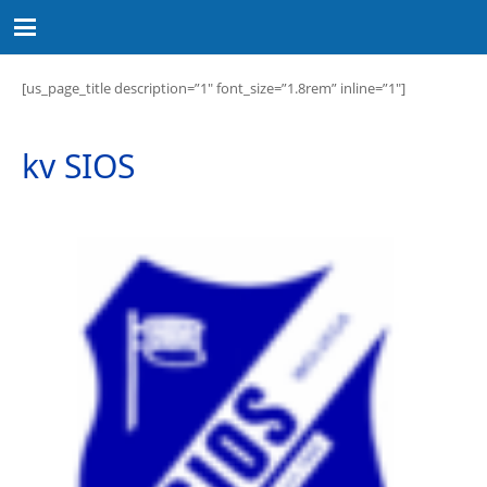
[us_page_title description=”1″ font_size=”1.8rem” inline=”1″]
kv SIOS