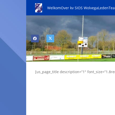
Welkom
Over kv SIOS Wolvega
Leden
Te
[us_page_title description=”1″ font_size=”1.8re