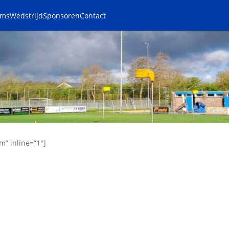
ams
Wedstrijd
Sponsoren
Contact
m” inline=”1″]