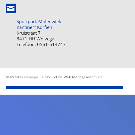
Sportpark Molenwiek
Kantine ’t Korfien
Kruistraat 7
8471 HH Wolvega
Telefoon: 0561-614747
© KV SIOS Wolvega | CMS:
TeDoc Web Management v.o.f.