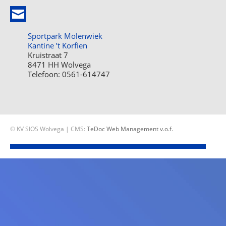
Sportpark Molenwiek
Kantine ’t Korfien
Kruistraat 7
8471 HH Wolvega
Telefoon: 0561-614747
© KV SIOS Wolvega | CMS:
TeDoc Web Management v.o.f.