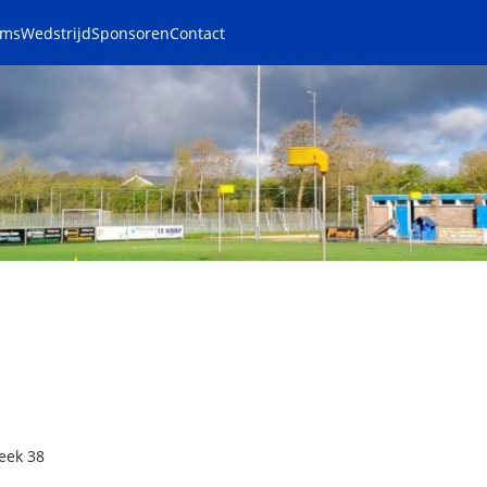
ams
Wedstrijd
Sponsoren
Contact
eek 38