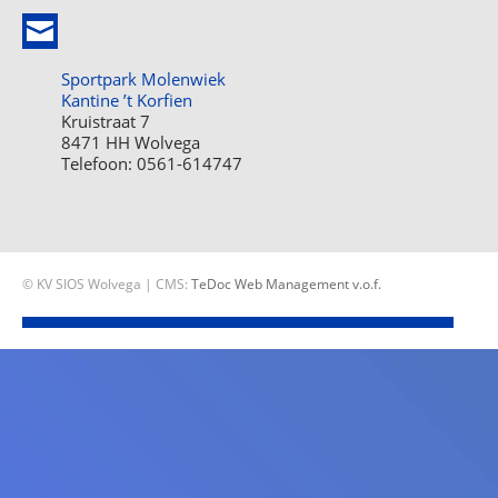
Sportpark Molenwiek
Kantine ’t Korfien
Kruistraat 7
8471 HH Wolvega
Telefoon: 0561-614747
© KV SIOS Wolvega | CMS:
TeDoc Web Management v.o.f.