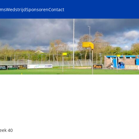
ams
Wedstrijd
Sponsoren
Contact
eek 40