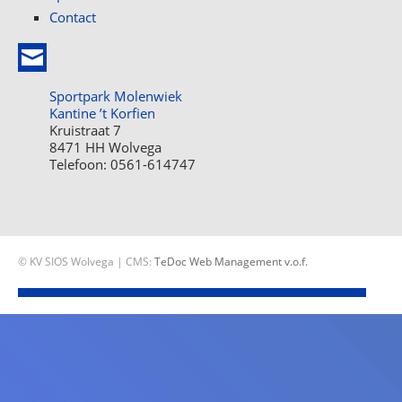
Contact
Sportpark Molenwiek
Kantine ’t Korfien
Kruistraat 7
8471 HH Wolvega
Telefoon: 0561-614747
© KV SIOS Wolvega | CMS:
TeDoc Web Management v.o.f.