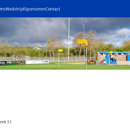
ams
Wedstrijd
Sponsoren
Contact
eek 51