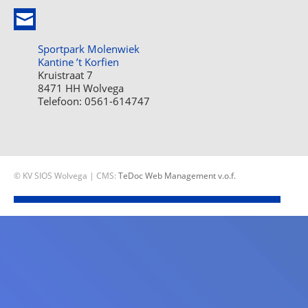
Sportpark Molenwiek
Kantine ’t Korfien
Kruistraat 7
8471 HH Wolvega
Telefoon: 0561-614747
© KV SIOS Wolvega | CMS:
TeDoc Web Management v.o.f.