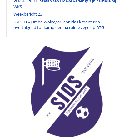
PERSBERICHT Stefan ten Hoeve verlengt zijn carrière bij
WKS
Weekbericht 23
K.V.SIOS/Jumbo Wolvega/Leonidas kroont zich
overtuigend tot kampioen na ruime zege op DTG