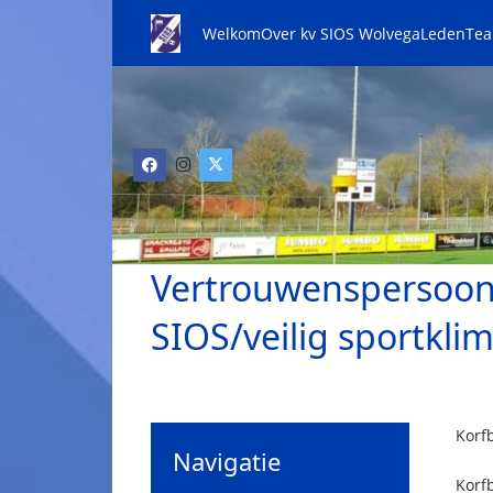
Welkom
Over kv SIOS Wolvega
Leden
Te
Vertrouwenspersoon 
SIOS/veilig sportkli
Korfb
Navigatie
Korfb