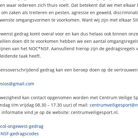
en waar iedereen zich thuis voelt. Dat betekent dat we met elkaar
om zaken als treiteren en pesten, agressie en geweld, discriminati
wenste omgangsvormen te voorkomen. Want wij zijn met elkaar SI
wenst gedrag komt overal voor en kan dus helaas ook binnen onze
willen doen dit te voorkomen hebben we een aantal omgangsregels 
tlijnen van het NOC*NSF. Aanvullend hierop zijn de gedragsregels 
leidende taak heeft.
grensoverschrijdend gedrag kan een beroep doen op de vertrouwen
vsios@gmail.com
afwezigheid kan contact opgenomen worden met Centrum Veilige S
dag t/m vrijdag 08.30 – 17.30 uur) of mail:
centrumveiligesport@n
informatie vind je op de website: centrumveiligesport.nl.
ocol-ongewest-gedrag
NSF-gedragscodes