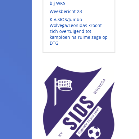
bij WKS
Weekbericht 23
K.V.SIOS/Jumbo
Wolvega/Leonidas kroont
zich overtuigend tot
kampioen na ruime zege op
DTG