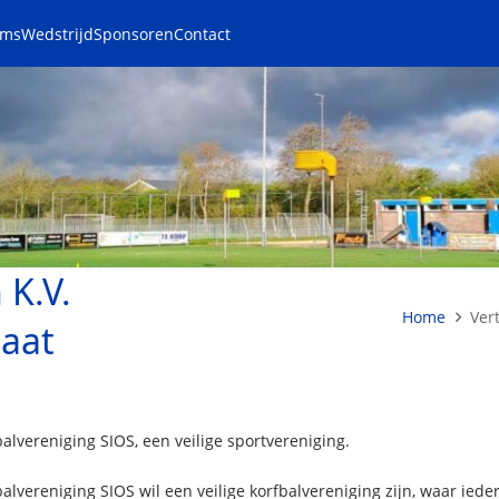
ams
Wedstrijd
Sponsoren
Contact
K.V.
Home
Ver
maat
alvereniging SIOS, een veilige sportvereniging.
alvereniging SIOS wil een veilige korfbalvereniging zijn, waar ieder