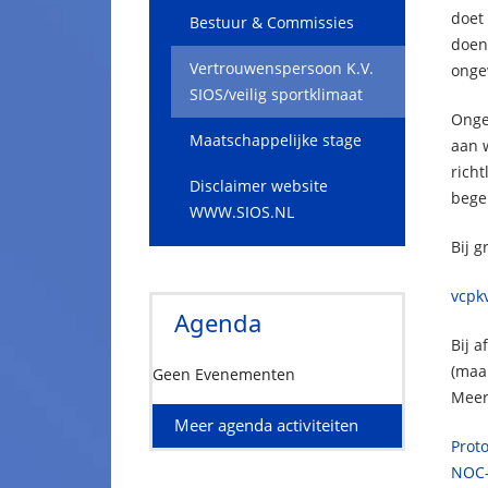
doet 
Bestuur & Commissies
doen 
Vertrouwenspersoon K.V.
onge
SIOS/veilig sportklimaat
Onge
Maatschappelijke stage
aan 
rich
Disclaimer website
bege
WWW.SIOS.NL
Bij 
vcpk
Agenda
Bij 
(maan
Geen Evenementen
Meer 
Meer agenda activiteiten
Prot
NOC-