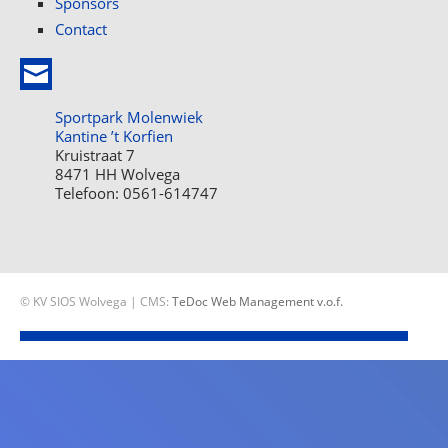
Sponsors
Contact
Sportpark Molenwiek
Kantine ’t Korfien
Kruistraat 7
8471 HH Wolvega
Telefoon: 0561-614747
© KV SIOS Wolvega | CMS:
TeDoc Web Management v.o.f.