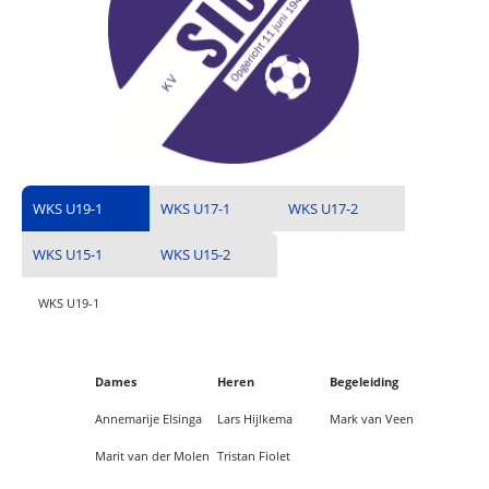
WKS U19-1
WKS U17-1
WKS U17-2
WKS U15-1
WKS U15-2
WKS U19-1
Dames
Heren
Begeleiding
Annemarije Elsinga
Lars Hijlkema
Mark van Veen
Marit van der Molen
Tristan Fiolet