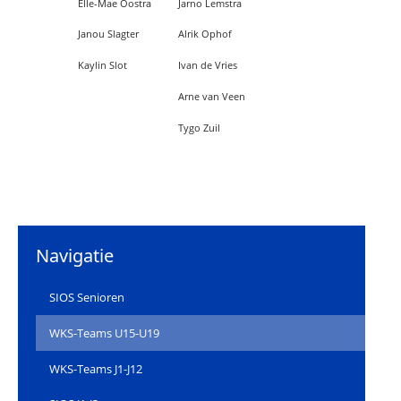
Elle-Mae Oostra
Jarno Lemstra
Janou Slagter
Alrik Ophof
Kaylin Slot
Ivan de Vries
Arne van Veen
Tygo Zuil
Navigatie
SIOS Senioren
WKS-Teams U15-U19
WKS-Teams J1-J12